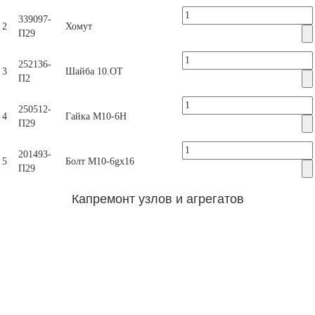
339097-
2
Хомут
П29
252136-
3
Шайба 10.ОТ
П2
250512-
4
Гайка М10-6Н
П29
201493-
5
Болт М10-6gх16
П29
Капремонт узлов и агрегатов