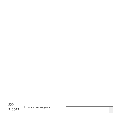
4320-
1
Трубка выводная
4712057