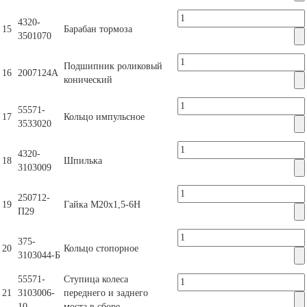
4320-
15
Барабан тормоза
3501070
Подшипник роликовый
16
2007124А
конический
55571-
17
Кольцо импульсное
3533020
4320-
18
Шпилька
3103009
250712-
19
Гайка М20х1,5-6Н
П29
375-
20
Кольцо стопорное
3103044-Б
55571-
Ступица колеса
21
3103006-
переднего и заднего
10
моста в сборе