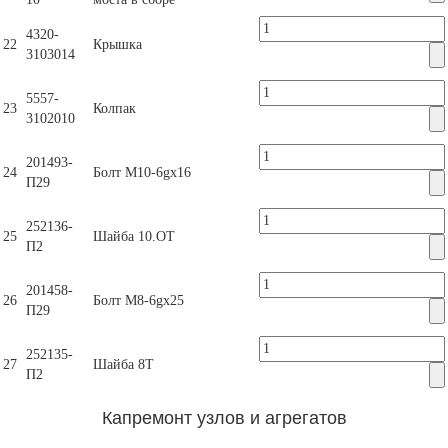
4320-
22
Крышка
3103014
5557-
23
Колпак
3102010
201493-
24
Болт М10-6gх16
П29
252136-
25
Шайба 10.ОТ
П2
201458-
26
Болт М8-6gх25
П29
252135-
27
Шайба 8Т
П2
Капремонт узлов и агрегатов