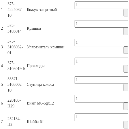
375-
1
4224087-
Кожух защитный
10
375-
2
Крышка
3103014
375-
3
3103032-
Уплотнитель крышки
01
375-
4
Прокладка
3103019-Б
55571-
5
3103002-
Ступица колеса
10
220103-
6
Винт М6-6gх12
П29
252134-
7
Шайба 6Т
П2