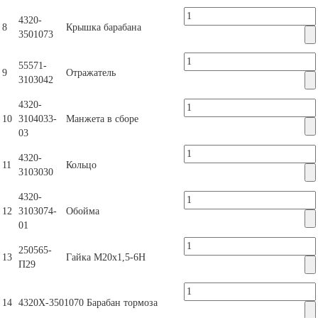
4320-
8
Крышка барабана
3501073
55571-
9
Отражатель
3103042
4320-
10
3104033-
Манжета в сборе
03
4320-
11
Кольцо
3103030
4320-
12
3103074-
Обойма
01
250565-
13
Гайка М20х1,5-6Н
П29
14
4320Х-3501070
Барабан тормоза