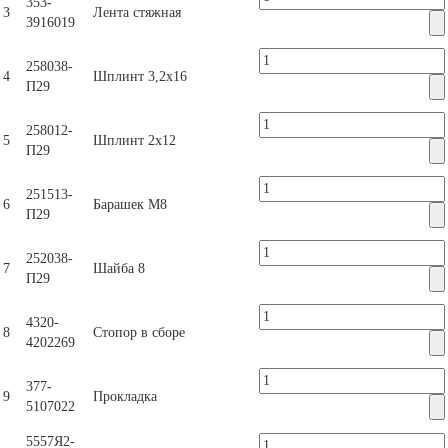
353-
3
Лента стяжная
3916019
258038-
4
Шплинт 3,2х16
П29
258012-
5
Шплинт 2х12
П29
251513-
6
Барашек М8
П29
252038-
7
Шайба 8
П29
4320-
8
Стопор в сборе
4202269
377-
9
Прокладка
5107022
5557Я2-