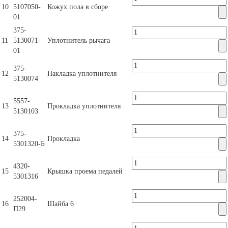
10
5107050-
Кожух пола в сборе
01
375-
11
5130071-
Уплотнитель рычага
01
375-
12
Накладка уплотнителя
5130074
5557-
13
Прокладка уплотнителя
5130103
375-
14
Прокладка
5301320-Б
4320-
15
Крышка проема педалей
5301316
252004-
16
Шайба 6
П29