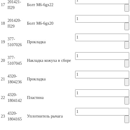
201421-
17
Болт М6-6gх22
П29
201420-
18
Болт М6-6gх20
П29
377-
19
Прокладка
5107026
377-
20
Накладка кожуха в сборе
5107045
4320-
21
Прокладка
1804236
4320-
22
Пластина
1804142
4320-
23
Уплотнитель рычага
1804165