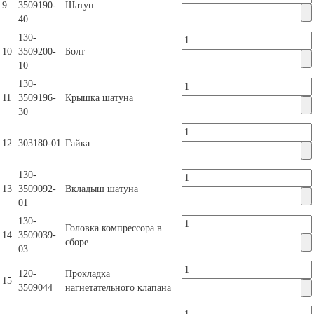
9
3509190-
Шатун
40
130-
10
3509200-
Болт
10
130-
11
3509196-
Крышка шатуна
30
12
303180-01
Гайка
130-
13
3509092-
Вкладыш шатуна
01
130-
Головка компрессора в
14
3509039-
сборе
03
120-
Прокладка
15
3509044
нагнетательного клапана