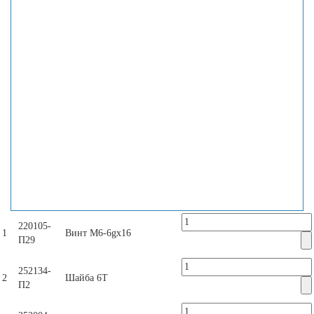
220105-
1
Винт М6-6gx16
П29
252134-
2
Шайба 6Т
П2