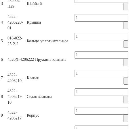
252004-
3
Шайба 6
П29
4322-
4
4206220-
Крышка
01
018-022-
5
Кольцо уплотнительное
25-2-2
6
4320Х-4206222
Пружина клапана
4322-
7
Клапан
4206210
4322-
8
4206219-
Седло клапана
10
4322-
9
Корпус
4206217