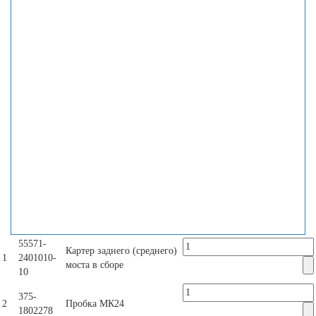
55571-
Картер заднего (среднего)
1
2401010-
моста в сборе
10
375-
2
Пробка МК24
1802278