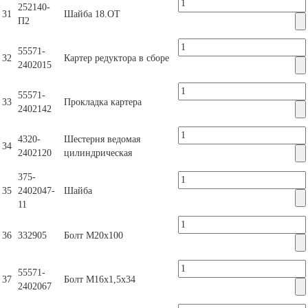
252140-
31
Шайба 18.ОТ
П2
55571-
32
Картер редуктора в сборе
2402015
55571-
33
Прокладка картера
2402142
4320-
Шестерня ведомая
34
2402120
цилиндрическая
375-
35
2402047-
Шайба
11
36
332905
Болт М20х100
55571-
37
Болт М16х1,5х34
2402067