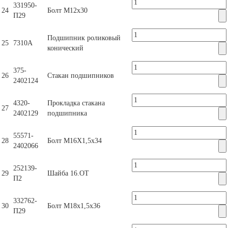
331950-
24
Болт М12х30
П29
Подшипник роликовый
25
7310А
конический
375-
26
Стакан подшипников
2402124
4320-
Прокладка стакана
27
2402129
подшипника
55571-
28
Болт М16Х1,5х34
2402066
252139-
29
Шайба 16.ОТ
П2
332762-
30
Болт М18х1,5х36
П29