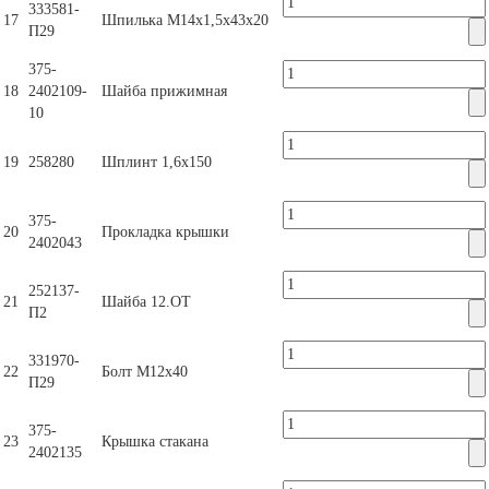
333581-
17
Шпилька М14х1,5х43х20
П29
375-
18
2402109-
Шайба прижимная
10
19
258280
Шплинт 1,6х150
375-
20
Прокладка крышки
2402043
252137-
21
Шайба 12.ОТ
П2
331970-
22
Болт М12х40
П29
375-
23
Крышка стакана
2402135