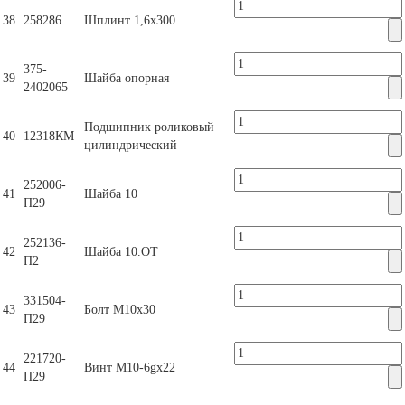
38
258286
Шплинт 1,6х300
375-
39
Шайба опорная
2402065
Подшипник роликовый
40
12318КМ
цилиндрический
252006-
41
Шайба 10
П29
252136-
42
Шайба 10.ОТ
П2
331504-
43
Болт М10х30
П29
221720-
44
Винт М10-6gх22
П29