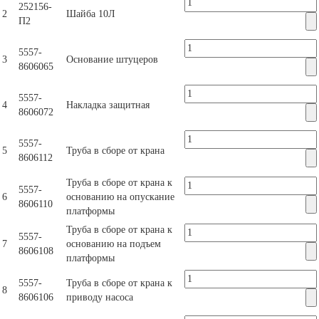
252156-
2
Шайба 10Л
П2
5557-
3
Основание штуцеров
8606065
5557-
4
Накладка защитная
8606072
5557-
5
Труба в сборе от крана
8606112
Труба в сборе от крана к
5557-
6
основанию на опускание
8606110
платформы
Труба в сборе от крана к
5557-
7
основанию на подъем
8606108
платформы
5557-
Труба в сборе от крана к
8
8606106
приводу насоса