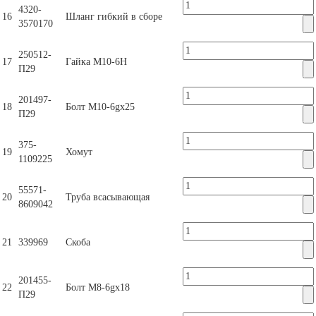
4320-
16
Шланг гибкий в сборе
3570170
250512-
17
Гайка М10-6Н
П29
201497-
18
Болт М10-6gх25
П29
375-
19
Хомут
1109225
55571-
20
Труба всасывающая
8609042
21
339969
Скоба
201455-
22
Болт М8-6gх18
П29