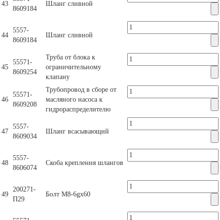
43
Шланг сливной
8609184
5557-
44
Шланг сливной
8609184
Труба от блока к
55571-
45
ограничительному
8609254
клапану
Трубопровод в сборе от
55571-
46
масляного насоса к
8609208
гидрораспределителю
5557-
47
Шланг всасывающий
8609034
5557-
48
Скоба крепления шлангов
8606074
200271-
49
Болт М8-6gх60
П29