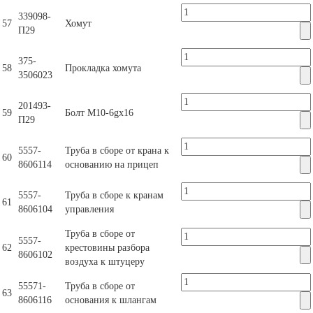
339098-
57
Хомут
П29
375-
58
Прокладка хомута
3506023
201493-
59
Болт М10-6gх16
П29
5557-
Труба в сборе от крана к
60
8606114
основанию на прицеп
5557-
Труба в сборе к кранам
61
8606104
управления
Труба в сборе от
5557-
62
крестовины разбора
8606102
воздуха к штуцеру
55571-
Труба в сборе от
63
8606116
основания к шлангам