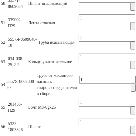
55571-
50
Шланг всасывающий
8609034
339002-
51
Лента стяжная
П29
5557Я-8609040-
52
Труба всасывающая
10
034-038-
53
Кольцо уплотнительное
25-2-2
Труба от масляного
5557Я-8607330-
насоса к
54
20
гидрораспределителю
в сборе
201458-
55
Болт М8-6gх25
П29
5323-
56
Шланг
1803326