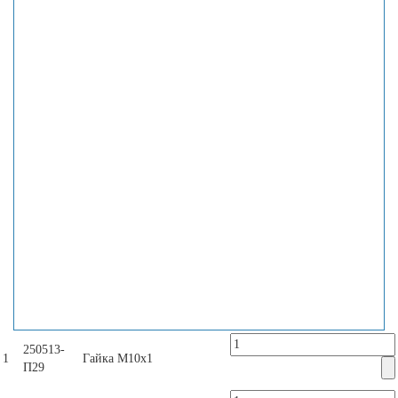
250513-
1
Гайка М10х1
П29