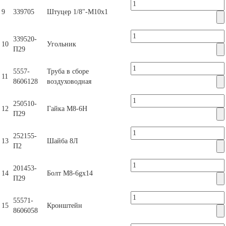
9
339705
Штуцер 1/8"-М10х1
339520-
10
Угольник
П29
5557-
Труба в сборе
11
8606128
воздуховодная
250510-
12
Гайка М8-6Н
П29
252155-
13
Шайба 8Л
П2
201453-
14
Болт М8-6gх14
П29
55571-
15
Кронштейн
8606058