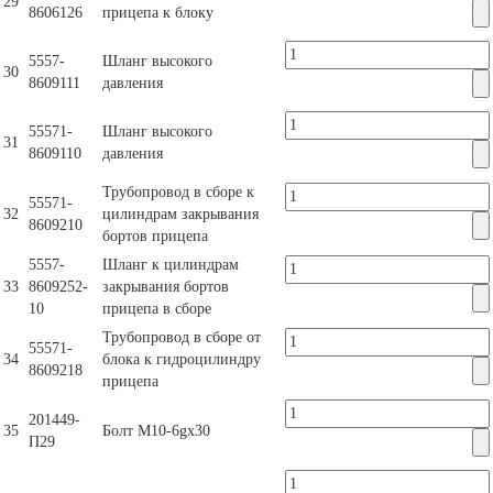
29
8606126
прицепа к блоку
5557-
Шланг высокого
30
8609111
давления
55571-
Шланг высокого
31
8609110
давления
Трубопровод в сборе к
55571-
32
цилиндрам закрывания
8609210
бортов прицепа
5557-
Шланг к цилиндрам
33
8609252-
закрывания бортов
10
прицепа в сборе
Трубопровод в сборе от
55571-
34
блока к гидроцилиндру
8609218
прицепа
201449-
35
Болт М10-6gх30
П29