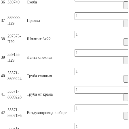
36
339749
Скоба
339000-
37
Пряжка
П29
297575-
38
Шплинт 6х22
П29
339155-
39
Лента стяжная
П29
55571-
40
Труба сливная
8609224
55571-
41
Труба от крана
8609228
55571-
42
Воздухопровод в сборе
8607196
55571-