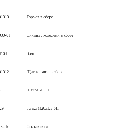
01010
Тормоз в сборе
030-01
Цилиндр колесный в сборе
4164
Болт
01012
Щит тормоза в сборе
2
Шайба 20.ОТ
29
Гайка М20х1,5-6Н
132-Б
Ось колодки