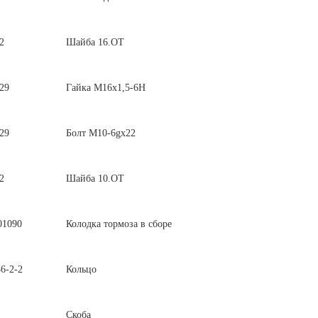
2
Шайба 16.ОТ
29
Гайка М16х1,5-6Н
29
Болт М10-6gх22
2
Шайба 10.ОТ
01090
Колодка тормоза в сборе
6-2-2
Кольцо
Скоба