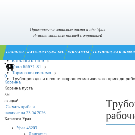
Оригинальные запасные части к а/м Урал
Ремонт запасных частей с гарантией
ГЛАВНАЯ
КАТАЛОГИ ON-LINE
КОНТАКТЫ
ТЕХНИЧЕСКАЯ ИНФО
Главная
->
Каталоги on-line
->
Урал 55571-31
->
Тормозная система
->
0
Tрубопроводы и шланги гидропневматического привода рабо
Корзина
Корзина пуста
5%
Tрубо
скидка!
Скачать прайс и
рабоч
наличие на 23.04.2026
Каталоги Урал
Урал 43203
Двигатель