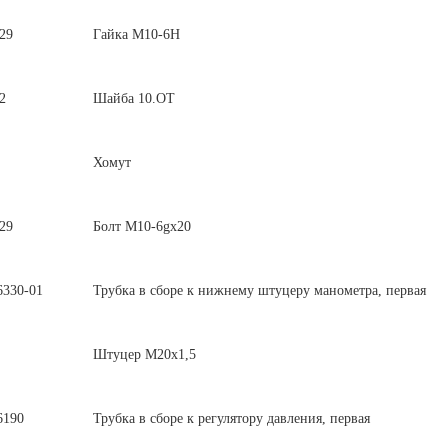
29
Гайка М10-6H
2
Шайба 10.ОТ
Хомут
29
Болт М10-6gх20
6330-01
Трубка в сборе к нижнему штуцеру манометра, первая
Штуцер М20х1,5
6190
Трубка в сборе к регулятору давления, первая