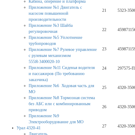
Кабина, оперение и платформа
Приложение №1 Двигатель с
21
5323-350
насосом повышенной
производительности
Приложение №3 Шайба
22
45987115
регулировочная
Приложение №5 Уплотнение
трубопроводов
23
45987115
Приложение №7 Рулевое управление
с рулевым механизмом
555Я-3400020-10
Приложение №11 Сиденья водителя
24
297575-П
и пассажиров (По требованию
заказчика)
Приложение №6 Ходовая часть для
25
4320-350
МО
Приложение №8 Тормозная система
без АБС или с комбинированным
26
4320-350
приводом
Приложение №9
Электрооборудование для МО
27
4320-350
Урал 4320-41
Двигатель