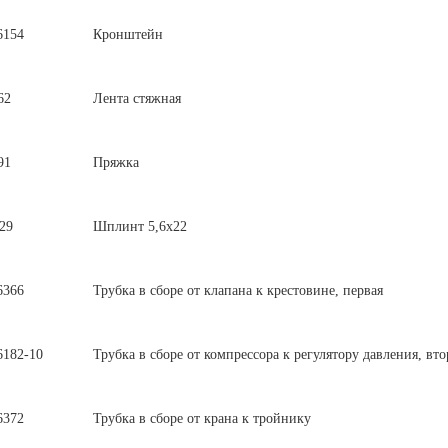
6154
Кронштейн
62
Лента стяжная
91
Пряжка
29
Шплинт 5,6х22
6366
Трубка в сборе от клапана к крестовине, первая
6182-10
Трубка в сборе от компрессора к регулятору давления, вто
6372
Трубка в сборе от крана к тройнику