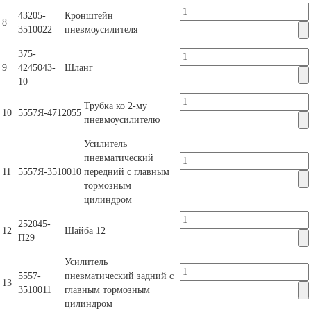
43205-
Кронштейн
8
3510022
пневмоусилителя
375-
9
4245043-
Шланг
10
Трубка ко 2-му
10
5557Я-4712055
пневмоусилителю
Усилитель
пневматический
11
5557Я-3510010
передний с главным
тормозным
цилиндром
252045-
12
Шайба 12
П29
Усилитель
5557-
пневматический задний с
13
3510011
главным тормозным
цилиндром