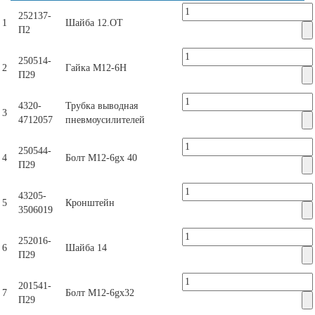
252137-
1
Шайба 12.ОТ
П2
250514-
2
Гайка М12-6Н
П29
4320-
Трубка выводная
3
4712057
пневмоусилителей
250544-
4
Болт М12-6gх 40
П29
43205-
5
Кронштейн
3506019
252016-
6
Шайба 14
П29
201541-
7
Болт М12-6gх32
П29