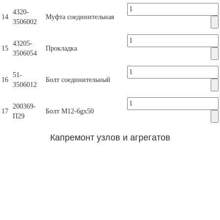
4320-
14
Муфта соединительная
3506002
43205-
15
Прокладка
3506054
51-
16
Болт соединительный
3506012
200369-
17
Болт М12-6gх50
П29
Капремонт узлов и агрегатов