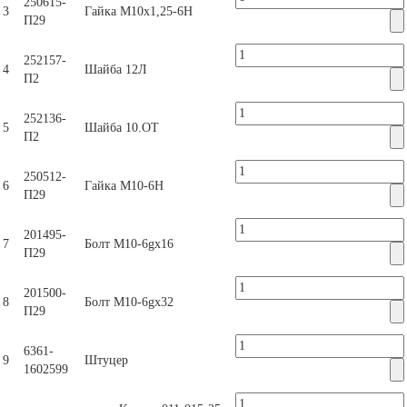
250615-
3
Гайка М10х1,25-6Н
П29
252157-
4
Шайба 12Л
П2
252136-
5
Шайба 10.ОТ
П2
250512-
6
Гайка М10-6Н
П29
201495-
7
Болт М10-6gх16
П29
201500-
8
Болт М10-6gx32
П29
6361-
9
Штуцер
1602599