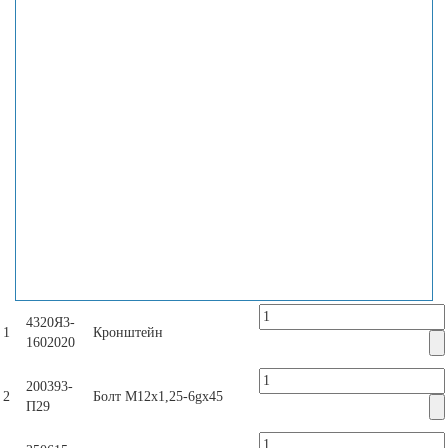
4320Я3-
1
Кронштейн
1602020
200393-
2
Болт М12х1,25-6gх45
П29