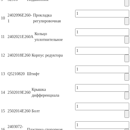
2402096Е260-
Прокладка
10
1
регулировочная
Кольцо
11
2402021Е260А
уплотнительное
12
2402018Е260
Корпус редуктора
13
Q5210820
Штифт
Крышка
14
2502019Е260
дифференциала
15
2502014Е260
Болт
2403072-
16
Пластина стопорная