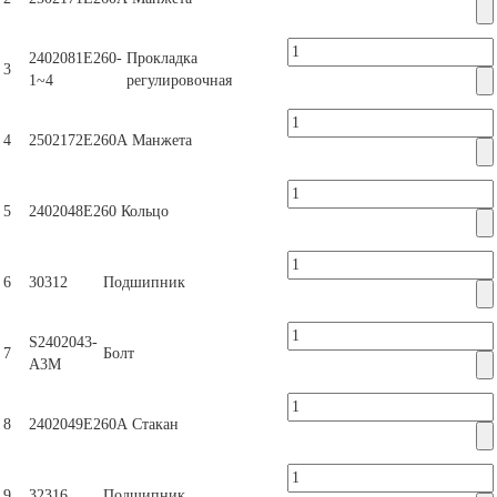
2402081Е260-
Прокладка
3
1~4
регулировочная
4
2502172Е260А
Манжета
5
2402048Е260
Кольцо
6
30312
Подшипник
S2402043-
7
Болт
А3М
8
2402049Е260А
Стакан
9
32316
Подшипник