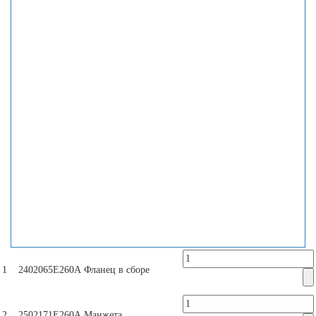
1
2402065Е260А
Фланец в сборе
2
2502171Е260А
Манжета