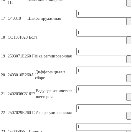
1Н
17
Q40310
Шайба пружинная
18
CQ1501020
Болт
19
2503071Е260
Гайка регулировочная
Дифференциал в
20
2403010Е260А
сборе
Ведущая коническая
21
2402036С316*?
шестерня
22
2507029Е260
Гайка регулировочная
23
Q5005055
Шплинт