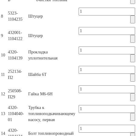
5323-
8
Штуцер
1104235
432001-
9
Штуцер
1104122
4320-
Прокладка
10
1104139
уплотнительная
252134-
11
Шайба 6Т
П2
250508-
12
Гайка М6-6Н
П29
4320-
Трубка к
13
1104040-
топливоподкачивающему
01
насосу, первая
4320-
14
Болт топливопроводный