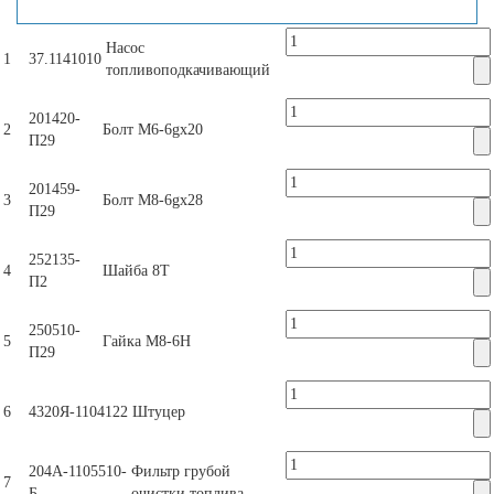
Насос
1
37.1141010
топливоподкачивающий
201420-
2
Болт М6-6gх20
П29
201459-
3
Болт М8-6gх28
П29
252135-
4
Шайба 8Т
П2
250510-
5
Гайка М8-6Н
П29
6
4320Я-1104122
Штуцер
204А-1105510-
Фильтр грубой
7
Б
очистки топлива