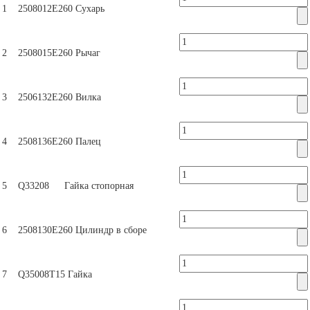
1
2508012Е260
Сухарь
2
2508015Е260
Рычаг
3
2506132Е260
Вилка
4
2508136Е260
Палец
5
Q33208
Гайка стопорная
6
2508130Е260
Цилиндр в сборе
7
Q35008Т15
Гайка