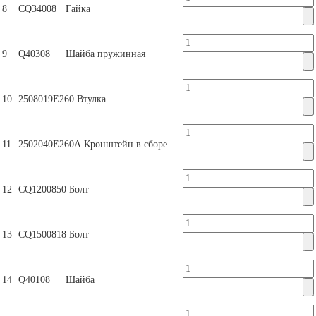
8
CQ34008
Гайка
9
Q40308
Шайба пружинная
10
2508019Е260
Втулка
11
2502040Е260А
Кронштейн в сборе
12
СQ1200850
Болт
13
СQ1500818
Болт
14
Q40108
Шайба