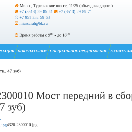
Миасс, Тургоякское шоссе, 11/25 (объездная дорога)
+7 (3513) 29-85-41
+7 (3513) 29-89-71
+7 951 232-59-63
miassural@bk.ru
00
00
Время работы с 9
- до 18
РМАЦИЯ
ПОКУПАТЕЛЯМ
СПЕЦИАЛЬНОЕ ПРЕДЛОЖЕНИЕ
КУПИТЬ А/
в., 47 зуб)
2300010 Мост передний в сбо
47 зуб)
4320-2300010.jpg
.