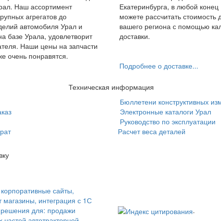
рал. Наш ассортимент
Екатеринбурга, в любой конец
крупных агрегатов до
можете рассчитать стоимость 
делий автомобиля Урал и
вашего региона с помощью ка
на базе Урала, удовлетворит
доставки.
ателя. Наши цены на запчасти
же очень понравятся.
Подробнее о доставке...
Техническая информация
Бюллетени конструктивных из
аказ
Электронные каталоги Урал
Руководство по эксплуатации
рат
Расчет веса деталей
вку
, корпоративные сайты,
т магазины, интеграция с 1С
 решения для: продажи
.
х частей автотракторной