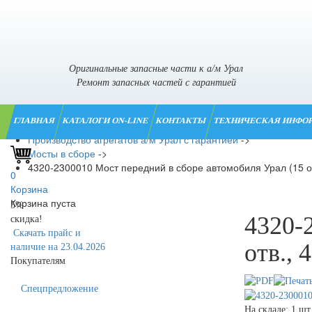
Оригинальные запасные части к а/м Урал
Ремонт запасных частей с гарантией
ГЛАВНАЯ
КАТАЛОГИ ON-LINE
КОНТАКТЫ
ТЕХНИЧЕСКАЯ ИНФО
Главная
->
Производство агрегатов а/м Урал с гарантией
->
Мосты в сборе
->
4320-2300010 Мост передний в сборе автомобиля Урал (15 от
0
Корзина
Корзина пуста
5%
4320-
скидка!
Скачать прайс и
отв., 
наличие на 23.04.2026
Покупателям
Спецпредложение
На складе: 1 шт