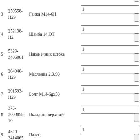
250558-
3
Гайка М14-6Н
П29
252138-
4
Шайба 14.ОТ
П2
5323-
5
Наконечник штока
3405061
264040-
6
Масленка 2.3.90
П29
201593-
7
Болт М14-6gх50
П29
375-
8
3003058-
Вкладыш верхний
10
4320-
9
Палец
3414065