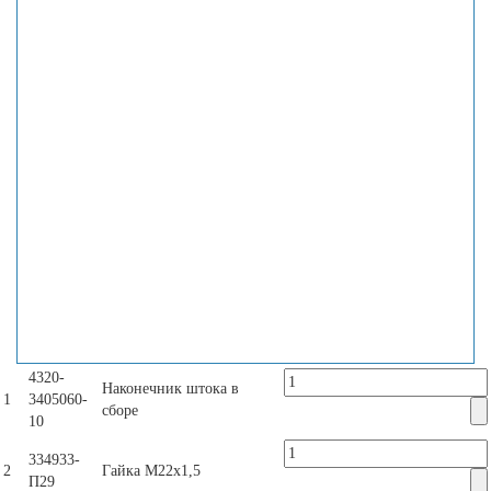
4320-
Наконечник штока в
1
3405060-
сборе
10
334933-
2
Гайка М22х1,5
П29