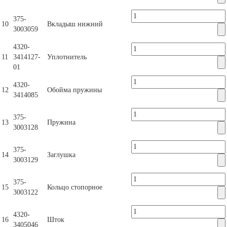
375-
10
Вкладыш нижний
3003059
4320-
11
3414127-
Уплотнитель
01
4320-
12
Обойма пружины
3414085
375-
13
Пружина
3003128
375-
14
Заглушка
3003129
375-
15
Кольцо стопорное
3003122
4320-
16
Шток
3405046