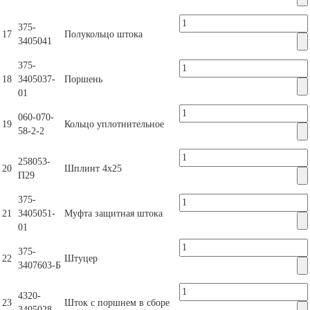
375-
17
Полукольцо штока
3405041
375-
18
3405037-
Поршень
01
060-070-
19
Кольцо уплотнительное
58-2-2
258053-
20
Шплинт 4х25
П29
375-
21
3405051-
Муфта защитная штока
01
375-
22
Штуцер
3407603-Б
4320-
23
Шток с поршнем в сборе
3405028