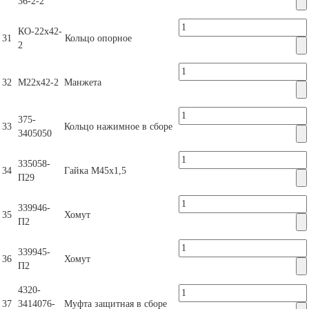
36-2-2
КО-22х42-
31
Кольцо опорное
2
32
М22х42-2
Манжета
375-
33
Кольцо нажимное в сборе
3405050
335058-
34
Гайка М45х1,5
П29
339946-
35
Хомут
П2
339945-
36
Хомут
П2
4320-
37
3414076-
Муфта защитная в сборе