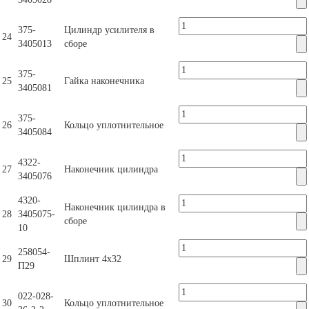
375-
Цилиндр усилителя в
24
3405013
сборе
375-
25
Гайка наконечника
3405081
375-
26
Кольцо уплотнительное
3405084
4322-
27
Наконечник цилиндра
3405076
4320-
Наконечник цилиндра в
28
3405075-
сборе
10
258054-
29
Шплинт 4х32
П29
022-028-
30
Кольцо уплотнительное