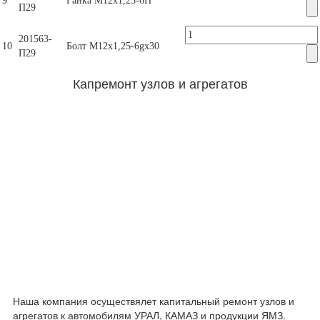
9
Гайка М12х1,25-6Н
П29
201563-
10
Болт М12х1,25-6gх30
П29
Капремонт узлов и агрегатов
Наша компания осуществялет капитальный ремонт узлов и
агрегатов к автомобилям УРАЛ, КАМАЗ и продукции ЯМЗ.