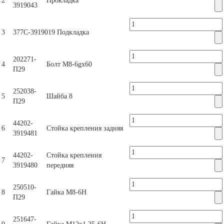
2
Прокладка
3919043
3
377С-3919019
Подкладка
202271-
4
Болт М8-6gх60
П29
252038-
5
Шайба 8
П29
44202-
6
Стойка крепления задняя
3919481
44202-
Стойка крепления
7
3919480
передняя
250510-
8
Гайка М8-6Н
П29
251647-