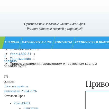
Оригинальные запасные части к а/м Урал
Ремонт запасных частей с гарантией
ГЛАВНАЯ
КАТАЛОГИ ON-LINE
КОНТАКТЫ
ТЕХНИЧЕСКАЯ ИНФО
Главная
->
Каталоги on-line
->
Урал 4320-31
->
0
Трансмиссия
->
Корзина
Привод управления сцеплением и тормозным краном
Корзина пуста
5%
Приво
скидка!
Скачать прайс и
наличие на 23.04.2026
Каталоги Урал
Урал 43203
Двигатель