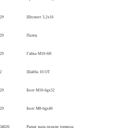
29
Шплинт 3,2х16
29
Палец
29
Гайка М10-6Н
2
Шайба 10.ОТ
29
Болт М10-6gх32
29
Болт М8-6gx40
04026
Рычаг вала педали тормоза