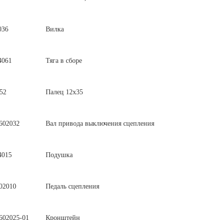
036
Вилка
4061
Тяга в сборе
52
Палец 12х35
602032
Вал привода выключения сцепления
4015
Подушка
02010
Педаль сцепления
602025-01
Кронштейн