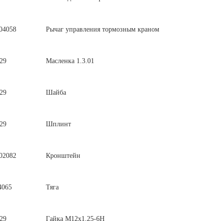
04058
Рычаг управления тормозным краном
29
Масленка 1.3.01
29
Шайба
29
Шплинт
02082
Кронштейн
4065
Тяга
29
Гайка М12х1,25-6Н