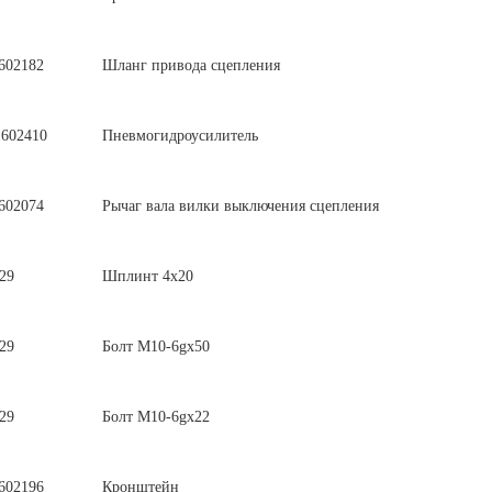
602182
Шланг привода сцепления
602410
Пневмогидроусилитель
602074
Рычаг вала вилки выключения сцепления
29
Шплинт 4х20
29
Болт М10-6gх50
29
Болт М10-6gх22
602196
Кронштейн