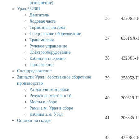
исполнение)
Урал 532301
Двигатель
36
4320ЯЗ-1
Ходовая часть
Тормозная система
Специальное оборудование
37
6361ЯХ-1
Трансмиссия
Рулевое управление
Электрооборудование
38
4320ЯЗ-1
Кабина и оперение
Приложение
Спецпредложение
Запчасти Урал | собственное сборочное
39
258052-П
производство
Раздаточные коробки
Редуктора мостов в сб.
40
200319-П
Мосты в сборе
Рамы а.м. Урал в сборе
Кабины а.м. Урал
41
206535-П
Остатки на складе
42
4320ЯЗ-1