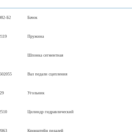
082-Б2
Бачок
2119
Пружина
Шпонка сегментная
602055
Вал педали сцепления
29
Угольник
2510
Цилиндр гидравлический
2063
Кронштейн педалей