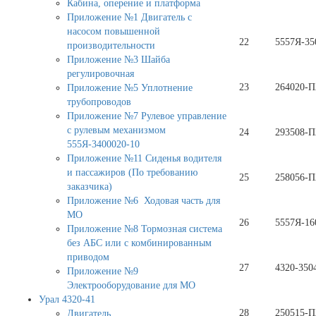
Кабина, оперение и платформа
Приложение №1 Двигатель с
насосом повышенной
22
5557Я-35
производительности
Приложение №3 Шайба
регулировочная
23
264020-П
Приложение №5 Уплотнение
трубопроводов
Приложение №7 Рулевое управление
с рулевым механизмом
24
293508-П
555Я-3400020-10
Приложение №11 Сиденья водителя
и пассажиров (По требованию
25
258056-П
заказчика)
Приложение №6 Ходовая часть для
МО
26
5557Я-16
Приложение №8 Тормозная система
без АБС или с комбинированным
приводом
27
4320-350
Приложение №9
Электрооборудование для МО
Урал 4320-41
28
250515-П
Двигатель