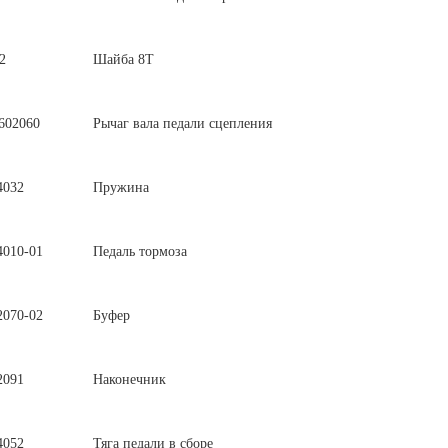
2
Шайба 8Т
602060
Рычаг вала педали сцепления
4032
Пружина
4010-01
Педаль тормоза
2070-02
Буфер
2091
Наконечник
4052
Тяга педали в сборе