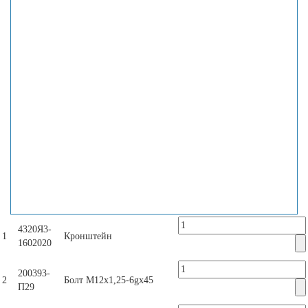
4320Я3-
1
Кронштейн
1602020
200393-
2
Болт M12x1,25-6gx45
П29