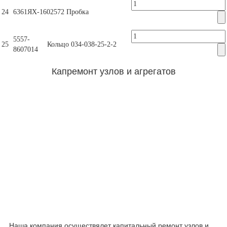
24
6361ЯХ-1602572
Пробка
5557-
25
Кольцо 034-038-25-2-2
8607014
Капремонт узлов и агрегатов
Наша компания осуществялет капитальный ремонт узлов и