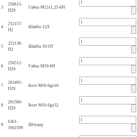
250615-
3
Гайка М12х1,25-6H
П29
252157-
4
Шайба 12Л
П2
252136-
5
Шайба 10.OT
П2
250512-
6
Гайка М10-6Н
П29
201495-
7
Болт M10-6gx16
П29
201500-
8
Болт M10-6gx32
П29
6361-
9
Штуцер
1602599