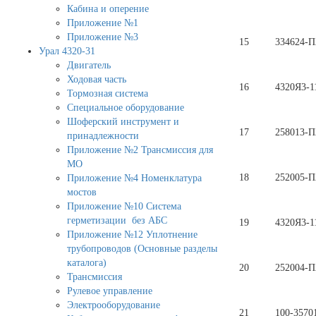
Кабина и оперение
Приложение №1
Приложение №3
15
334624-П
Урал 4320-31
Двигатель
Ходовая часть
16
4320Я3-1
Тормозная система
Специальное оборудование
Шоферский инструмент и
17
258013-П
принадлежности
Приложение №2 Трансмиссия для
МО
18
252005-П
Приложение №4 Номенклатура
мостов
Приложение №10 Система
герметизации без АБС
19
4320Я3-1
Приложение №12 Уплотнение
трубопроводов (Основные разделы
каталога)
20
252004-П
Трансмиссия
Рулевое управление
Электрооборудование
21
100-3570