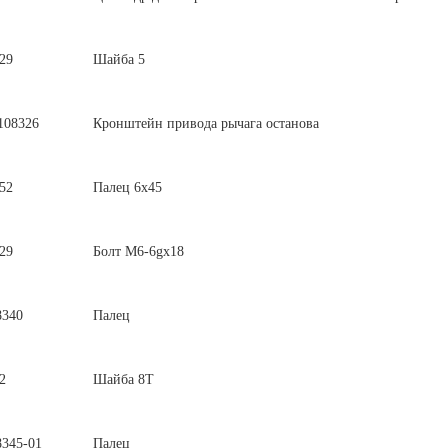
29
Шайба 5
108326
Кронштейн привода рычага останова
52
Палец 6х45
29
Болт М6-6gх18
8340
Палец
2
Шайба 8Т
8345-01
Палец