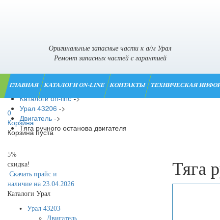
Оригинальные запасные части к а/м Урал
Ремонт запасных частей с гарантией
ГЛАВНАЯ
КАТАЛОГИ ON-LINE
КОНТАКТЫ
ТЕХНИЧЕСКАЯ ИНФО
Главная
->
Каталоги on-line
->
Урал 43206
->
0
Двигатель
->
Корзина
Тяга ручного останова двигателя
Корзина пуста
5%
Тяга 
скидка!
Скачать прайс и
наличие на 23.04.2026
Каталоги Урал
Урал 43203
Двигатель