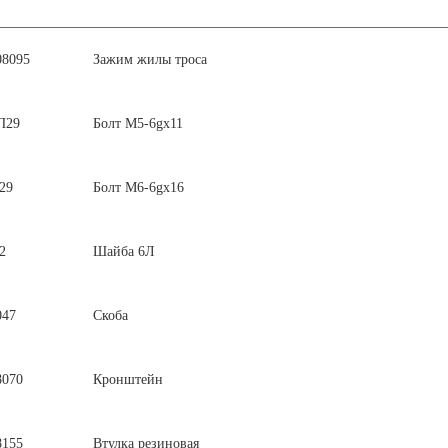
08095
Зажим жилы троса
П29
Болт М5-6gх11
29
Болт М6-6gх16
2
Шайба 6Л
047
Скоба
8070
Кронштейн
8155
Втулка резиновая