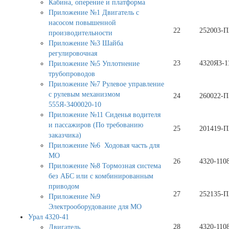
Кабина, оперение и платформа
Приложение №1 Двигатель с
насосом повышенной
22
252003-П
производительности
Приложение №3 Шайба
регулировочная
23
4320Я3-1
Приложение №5 Уплотнение
трубопроводов
Приложение №7 Рулевое управление
с рулевым механизмом
24
260022-П
555Я-3400020-10
Приложение №11 Сиденья водителя
и пассажиров (По требованию
25
201419-П
заказчика)
Приложение №6 Ходовая часть для
МО
26
4320-110
Приложение №8 Тормозная система
без АБС или с комбинированным
приводом
27
252135-П
Приложение №9
Электрооборудование для МО
Урал 4320-41
28
4320-110
Двигатель