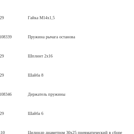
29
Гайка М14х1,5
108339
Пружина рычага останова
29
Шплинт 2х16
29
Шайба 8
108346
Держатель пружины
29
Шайба 6
110
Цилиндр диаметром 30х25 пневматический в сборе