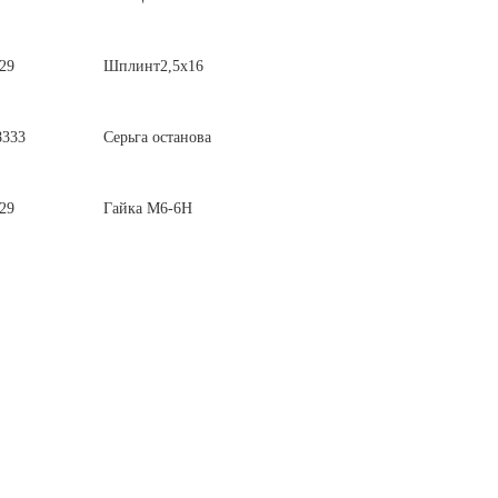
29
Шплинт2,5х16
8333
Серьга останова
29
Гайка М6-6Н