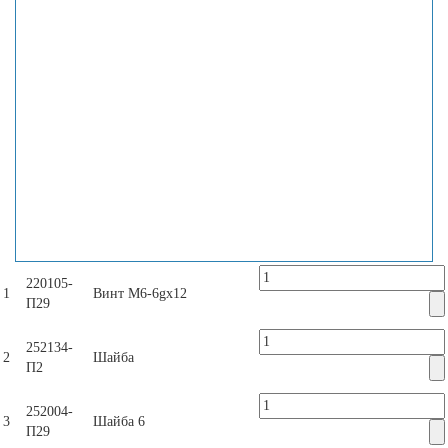
220105-
1
Винт М6-6gx12
П29
252134-
2
Шайба
П2
252004-
3
Шайба 6
П29