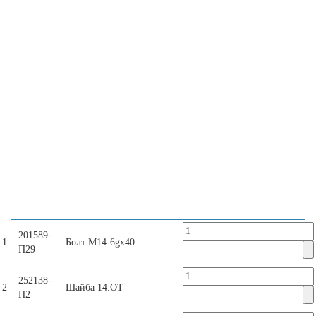
201589-
1
Болт M14-6gx40
П29
252138-
2
Шайба 14.ОТ
П2