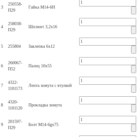
250558-
3
Гайка М14-6Н
П29
258038-
4
Шплинт 3,2х16
П29
5
255804
Заклепка 6х12
260067-
6
Палец 10х55
П52
4322-
7
Лента хомута с втулкой
1101173
4320-
8
Прокладка хомута
1101120
201597-
9
Болт M14-6gx75
П29