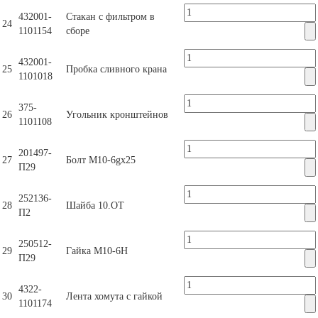
432001-
Стакан с фильтром в
24
1101154
сборе
432001-
25
Пробка сливного крана
1101018
375-
26
Угольник кронштейнов
1101108
201497-
27
Болт М10-6gx25
П29
252136-
28
Шайба 10.ОТ
П2
250512-
29
Гайка М10-6Н
П29
4322-
30
Лента хомута с гайкой
1101174