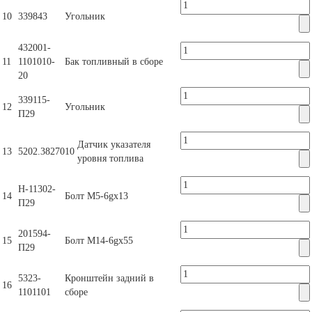
10
339843
Угольник
432001-
11
1101010-
Бак топливный в сборе
20
339115-
12
Угольник
П29
Датчик указателя
13
5202.3827010
уровня топлива
Н-11302-
14
Болт M5-6gx13
П29
201594-
15
Болт M14-6gx55
П29
5323-
Кронштейн задний в
16
1101101
сборе