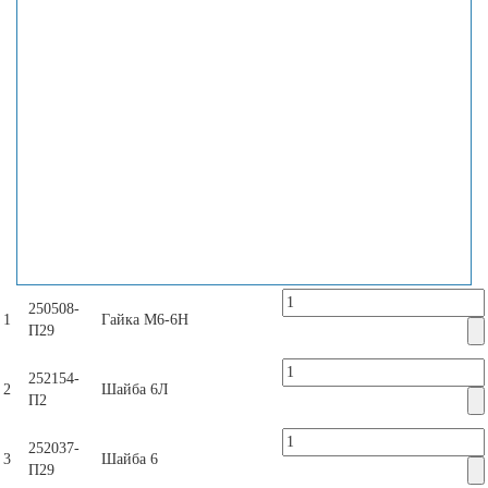
250508-
1
Гайка М6-6Н
П29
252154-
2
Шайба 6Л
П2
252037-
3
Шайба 6
П29