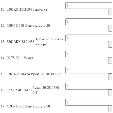
11
6361КХ-1311094
Заглушка
12
4598711550
Лента хомута 20
Трубки отопителя
13
6361RКХ-8101483
в сборе
14
00.78-00
Хомут
15
6361Х-8101424
Рукав 20-28-300-0,3
Рукав 20-28-1560-
16
5323РХ-8101478
0,3
17
4598711561
Лента хомута 90