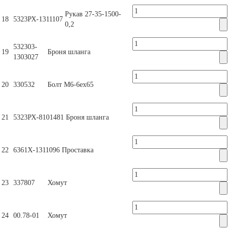
Рукав 27-35-1500-
18
5323РХ-1311107
0,2
532303-
19
Броня шланга
1303027
20
330532
Болт М6-6ех65
21
5323РХ-8101481
Броня шланга
22
6361Х-1311096
Проставка
23
337807
Хомут
24
00.78-01
Хомут