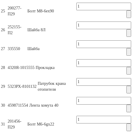
200277-
25
Болт М8-6ех90
П29
252155-
26
Шайба 8Л
П2
27
335550
Шайба
28
4320Я-1015555
Прокладка
Патрубок крана
29
5323РХ-8101132
отопителя
30
4598711554
Лента хомута 40
201456-
31
Болт М6-6gх22
П29