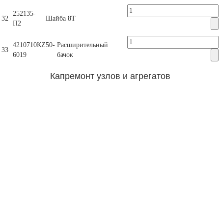
252135-
32
Шайба 8Т
П2
4210710КZ50-
Расширительный
33
6019
бачок
Капремонт узлов и агрегатов