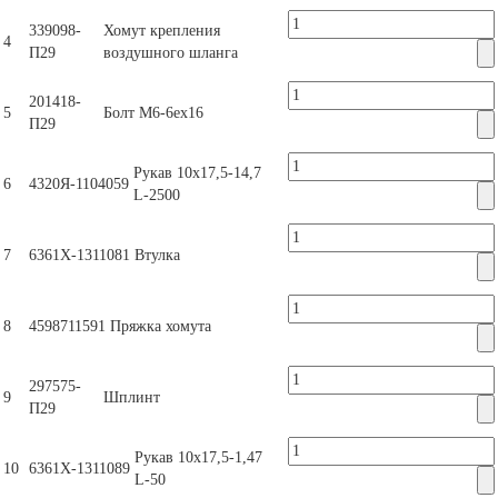
339098-
Хомут крепления
4
П29
воздушного шланга
201418-
5
Болт М6-6ех16
П29
Рукав 10х17,5-14,7
6
4320Я-1104059
L-2500
7
6361Х-1311081
Втулка
8
4598711591
Пряжка хомута
297575-
9
Шплинт
П29
Рукав 10х17,5-1,47
10
6361Х-1311089
L-50