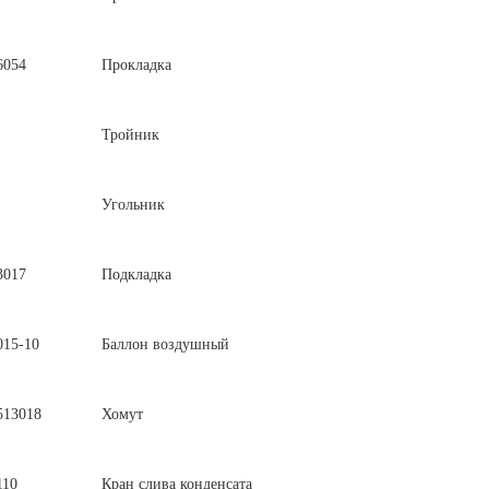
6054
Прокладка
Тройник
Угольник
3017
Подкладка
015-10
Баллон воздушный
513018
Хомут
110
Кран слива конденсата