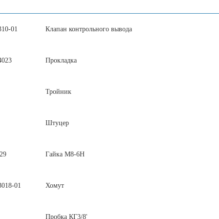
310-01
Клапан контрольного вывода
4023
Прокладка
Тройник
Штуцер
29
Гайка М8-6Н
3018-01
Хомут
Пробка КГ3/8'