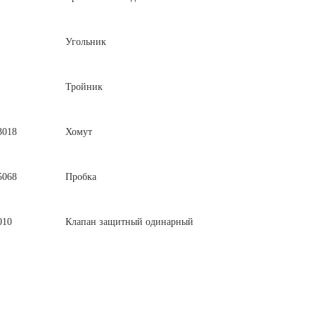
Угольник
Тройник
3018
Хомут
5068
Пробка
010
Клапан защитный одинарный