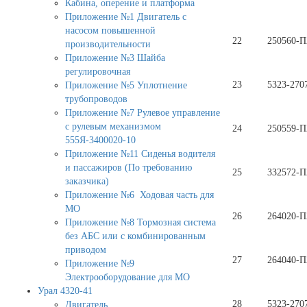
Кабина, оперение и платформа
Приложение №1 Двигатель с
насосом повышенной
22
250560-П
производительности
Приложение №3 Шайба
регулировочная
23
5323-270
Приложение №5 Уплотнение
трубопроводов
Приложение №7 Рулевое управление
с рулевым механизмом
24
250559-П
555Я-3400020-10
Приложение №11 Сиденья водителя
и пассажиров (По требованию
25
332572-П
заказчика)
Приложение №6 Ходовая часть для
МО
26
264020-П
Приложение №8 Тормозная система
без АБС или с комбинированным
приводом
27
264040-П
Приложение №9
Электрооборудование для МО
Урал 4320-41
28
5323-270
Двигатель