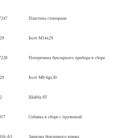
7247
Пластина стопорная
29
Болт М14х29
7228
Поперечина буксирного прибора в сборе
29
Болт М8-6gх30
2
Шайба 8Т
017
Собачка в сборе с пружиной
016-А3
Защелка буксирного крюка