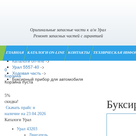
Оригинальные запасные части к а/м Урал
Ремонт запасных частей с гарантией
ГЛАВНАЯ
КАТАЛОГИ ON-LINE
КОНТАКТЫ
ТЕХНИЧЕСКАЯ ИНФО
Главная
->
Каталоги on-line
->
Урал 5557-40
->
0
Ходовая часть
->
Корзина
Буксирный прибор для автомобиля
Корзина пуста
5%
Букси
скидка!
Скачать прайс и
наличие на 23.04.2026
Каталоги Урал
Урал 43203
Двигатель