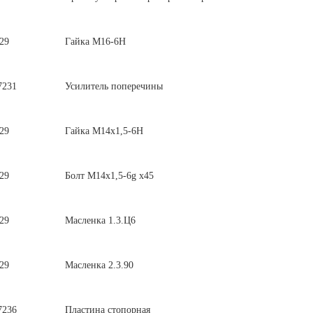
29
Гайка М16-6Н
7231
Усилитель поперечины
29
Гайка М14х1,5-6Н
29
Болт М14х1,5-6g х45
29
Масленка 1.3.Ц6
29
Масленка 2.3.90
7236
Пластина стопорная