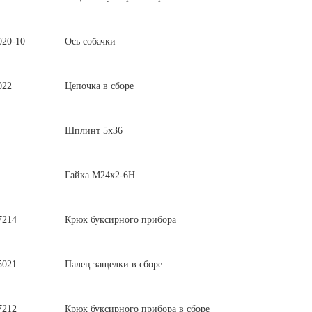
020-10
Ось собачки
022
Цепочка в сборе
Шплинт 5х36
Гайка М24х2-6Н
7214
Крюк буксирного прибора
5021
Палец защелки в сборе
7212
Крюк буксирного прибора в сборе