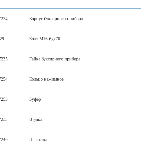
7234
Корпус буксирного прибора
29
Болт М16-6gх70
7235
Гайка буксирного прибора
7254
Кольцо нажимное
7253
Буфер
7233
Втулка
7246
Пластина