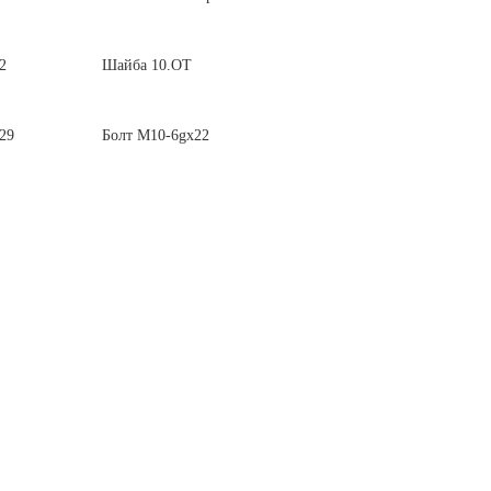
2
Шайба 10.ОТ
29
Болт М10-6gх22