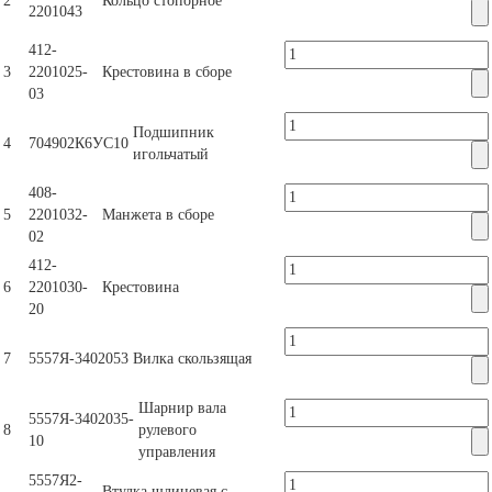
2
Кольцо стопорное
2201043
412-
3
2201025-
Крестовина в сборе
03
Подшипник
4
704902К6УС10
игольчатый
408-
5
2201032-
Манжета в сборе
02
412-
6
2201030-
Крестовина
20
7
5557Я-3402053
Вилка скользящая
Шарнир вала
5557Я-3402035-
8
рулевого
10
управления
5557Я2-
Втулка шлицевая с