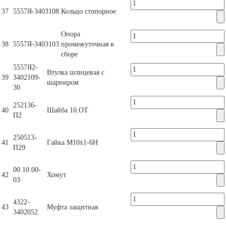
37
5557Я-3403108
Кольцо стопорное
Опора
38
5557Я-3403103
промежуточная в
сборе
5557Я2-
Втулка шлицевая с
39
3402109-
шарниром
30
252136-
40
Шайба 10.ОТ
П2
250513-
41
Гайка М10х1-6Н
П29
00.10.00-
42
Хомут
03
4322-
43
Муфта защитная
3402052