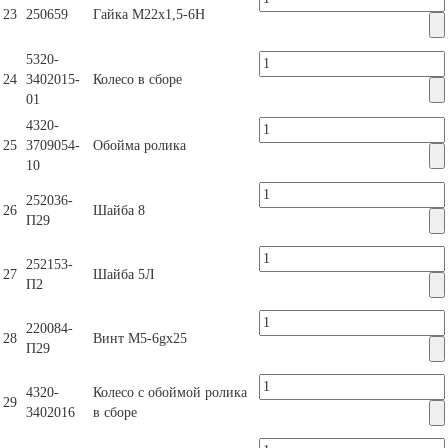
23
250659
Гайка М22х1,5-6Н
5320-
24
3402015-
Колесо в сборе
01
4320-
25
3709054-
Обойма ролика
10
252036-
26
Шайба 8
П29
252153-
27
Шайба 5Л
П2
220084-
28
Винт М5-6gх25
П29
4320-
Колесо с обоймой ролика
29
3402016
в сборе