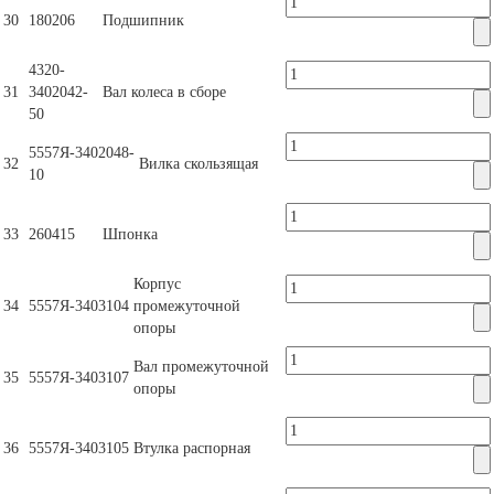
30
180206
Подшипник
4320-
31
3402042-
Вал колеса в сборе
50
5557Я-3402048-
32
Вилка скользящая
10
33
260415
Шпонка
Корпус
34
5557Я-3403104
промежуточной
опоры
Вал промежуточной
35
5557Я-3403107
опоры
36
5557Я-3403105
Втулка распорная