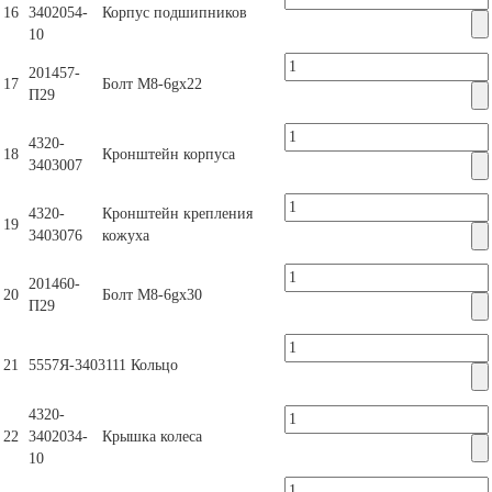
16
3402054-
Корпус подшипников
10
201457-
17
Болт М8-6gх22
П29
4320-
18
Кронштейн корпуса
3403007
4320-
Кронштейн крепления
19
3403076
кожуха
201460-
20
Болт М8-6gх30
П29
21
5557Я-3403111
Кольцо
4320-
22
3402034-
Крышка колеса
10