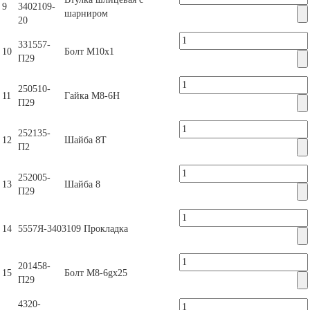
9
3402109-
шарниром
20
331557-
10
Болт М10х1
П29
250510-
11
Гайка М8-6Н
П29
252135-
12
Шайба 8Т
П2
252005-
13
Шайба 8
П29
14
5557Я-3403109
Прокладка
201458-
15
Болт М8-6gх25
П29
4320-