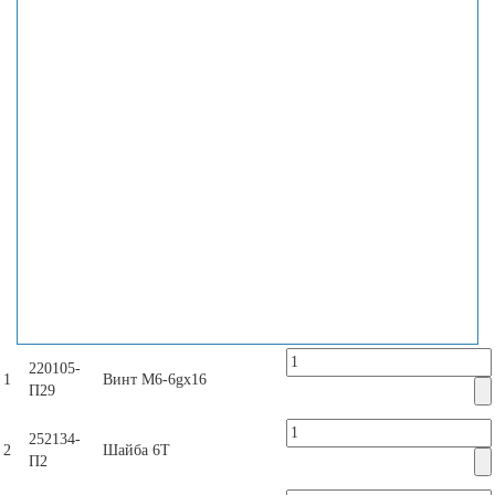
220105-
1
Винт М6-6gx16
П29
252134-
2
Шайба 6Т
П2