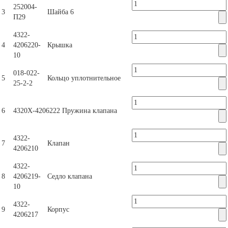
252004-
3
Шайба 6
П29
4322-
4
4206220-
Крышка
10
018-022-
5
Кольцо уплотнительное
25-2-2
6
4320Х-4206222
Пружина клапана
4322-
7
Клапан
4206210
4322-
8
4206219-
Седло клапана
10
4322-
9
Корпус
4206217