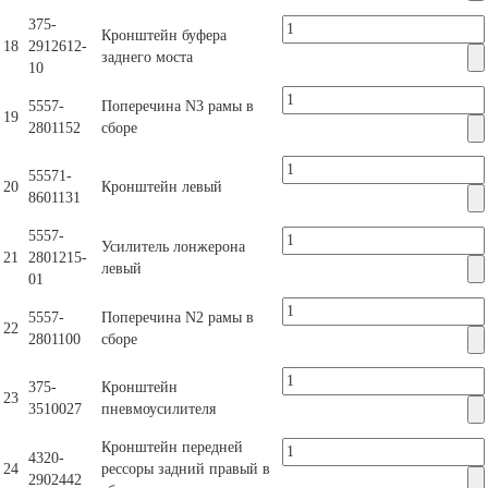
375-
Кронштейн буфера
18
2912612-
заднего моста
10
5557-
Поперечина N3 рамы в
19
2801152
сборе
55571-
20
Кронштейн левый
8601131
5557-
Усилитель лонжерона
21
2801215-
левый
01
5557-
Поперечина N2 рамы в
22
2801100
сборе
375-
Кронштейн
23
3510027
пневмоусилителя
Кронштейн передней
4320-
24
рессоры задний правый в
2902442