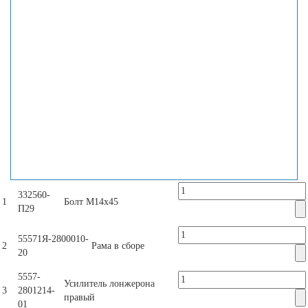
332560-
1
Болт М14х45
П29
55571Я-2800010-
2
Рама в сборе
20
5557-
Усилитель лонжерона
3
2801214-
правый
01