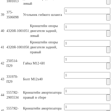
1001013
левый
375-
39
Угольник гибкого шланга
3506098
Кронштейн опоры
40
4320Я-1001051
двигателя задний,
левый
Кронштейн опоры
41
4320Я-1001050
двигателя задний,
правый
250514-
42
Гайка М12-6Н
П29
331970-
43
Болт М12х40
П29
5557Я2-
Кронштейн амортизатора
44
2905534
правый в сборе
5557Я2-
Кронштейн амортизатора
45