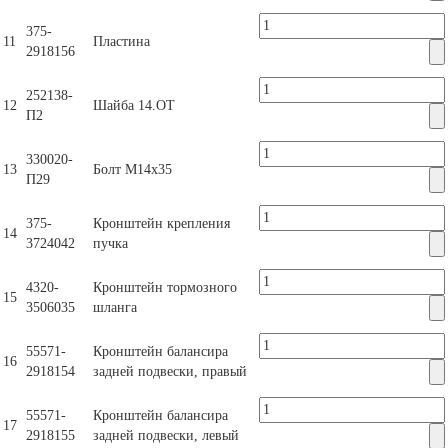
375-
11
Пластина
2918156
252138-
12
Шайба 14.ОТ
П2
330020-
13
Болт М14х35
П29
375-
Кронштейн крепления
14
3724042
пучка
4320-
Кронштейн тормозного
15
3506035
шланга
55571-
Кронштейн балансира
16
2918154
задней подвески, правый
55571-
Кронштейн балансира
17
2918155
задней подвески, левый