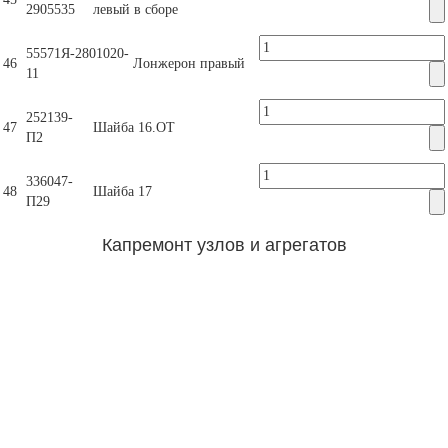
2905535
левый в сборе
55571Я-2801020-
46
Лонжерон правый
11
252139-
47
Шайба 16.ОТ
П2
336047-
48
Шайба 17
П29
Капремонт узлов и агрегатов