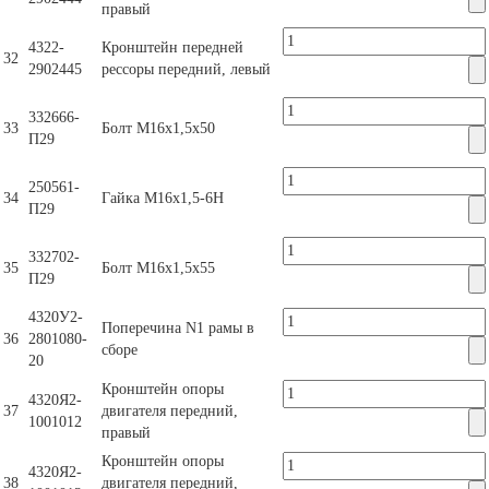
правый
4322-
Кронштейн передней
32
2902445
рессоры передний, левый
332666-
33
Болт М16х1,5х50
П29
250561-
34
Гайка М16х1,5-6Н
П29
332702-
35
Болт М16х1,5х55
П29
4320У2-
Поперечина N1 рамы в
36
2801080-
сборе
20
Кронштейн опоры
4320Я2-
37
двигателя передний,
1001012
правый
Кронштейн опоры
4320Я2-
38
двигателя передний,