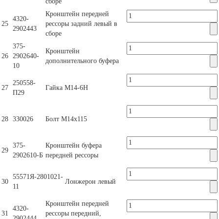
сборе
Кронштейн передней
4320-
25
рессоры задний левый в
2902443
сборе
375-
Кронштейн
26
2902640-
дополнительного буфера
10
250558-
27
Гайка М14-6Н
П29
28
330026
Болт М14х115
375-
Кронштейн буфера
29
2902610-Б
передней рессоры
55571Я-2801021-
30
Лонжерон левый
11
Кронштейн передней
4320-
31
рессоры передний,
2902444