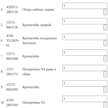
4320У2-
4
Опора кабины задняя
2801136
55571-
5
Кронштейн правый
8601130
4320-
Кронштейн воздушных
6
3513029-
баллонов
01
55571-
7
Кронштейн
8601040
5557-
Поперечина N4 рамы в
8
2801172
сборе
55571-
9
Кронштейн
8601095
4320-
10
Поперечина N5
2801184