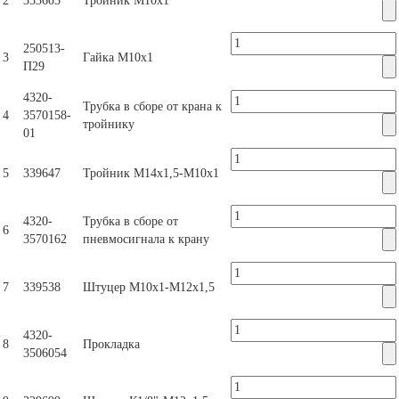
2
333603
Тройник М10х1
250513-
3
Гайка М10х1
П29
4320-
Трубка в сборе от крана к
4
3570158-
тройнику
01
5
339647
Тройник М14х1,5-М10х1
4320-
Трубка в сборе от
6
3570162
пневмосигнала к крану
7
339538
Штуцер М10х1-М12х1,5
4320-
8
Прокладка
3506054