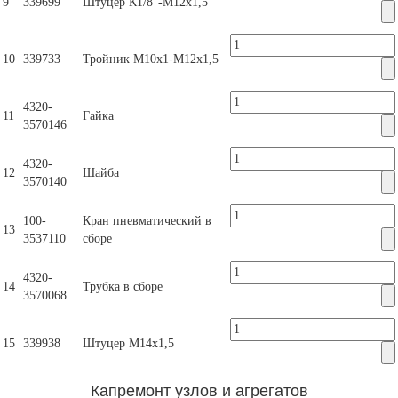
9
339699
Штуцер К1/8"-М12х1,5
10
339733
Тройник М10х1-М12х1,5
4320-
11
Гайка
3570146
4320-
12
Шайба
3570140
100-
Кран пневматический в
13
3537110
сборе
4320-
14
Трубка в сборе
3570068
15
339938
Штуцер М14х1,5
Капремонт узлов и агрегатов