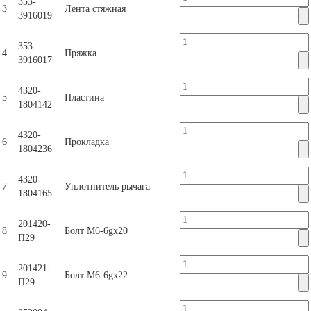
353-
3
Лента стяжная
3916019
353-
4
Пряжка
3916017
4320-
5
Пластина
1804142
4320-
6
Прокладка
1804236
4320-
7
Уплотнитель рычага
1804165
201420-
8
Болт М6-6gх20
П29
201421-
9
Болт М6-6gх22
П29