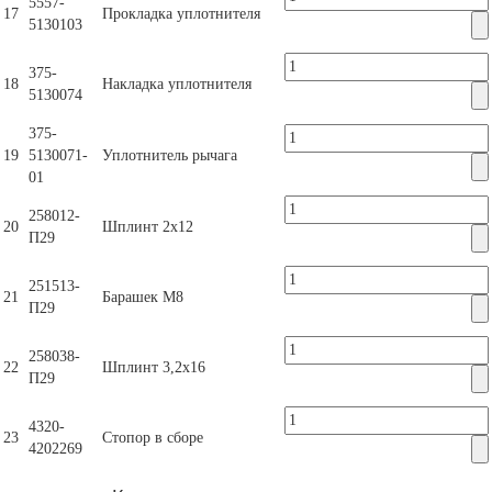
5557-
17
Прокладка уплотнителя
5130103
375-
18
Накладка уплотнителя
5130074
375-
19
5130071-
Уплотнитель рычага
01
258012-
20
Шплинт 2х12
П29
251513-
21
Барашек М8
П29
258038-
22
Шплинт 3,2х16
П29
4320-
23
Стопор в сборе
4202269