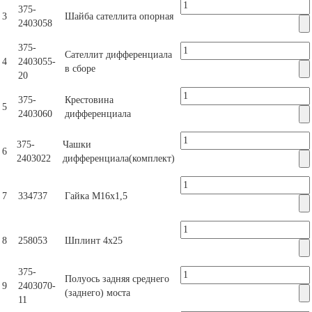
375-
3
Шайба сателлита опорная
2403058
375-
Сателлит дифференциала
4
2403055-
в сборе
20
375-
Крестовина
5
2403060
дифференциала
375-
Чашки
6
2403022
дифференциала(комплект)
7
334737
Гайка М16х1,5
8
258053
Шплинт 4х25
375-
Полуось задняя среднего
9
2403070-
(заднего) моста
11