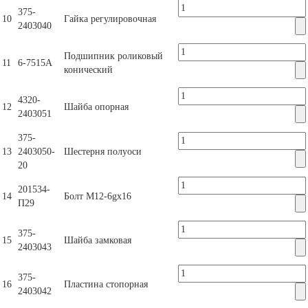
375-
10
Гайка регулировочная
2403040
Подшипник роликовый
11
6-7515А
конический
4320-
12
Шайба опорная
2403051
375-
13
2403050-
Шестерня полуоси
20
201534-
14
Болт М12-6gх16
П29
375-
15
Шайба замковая
2403043
375-
16
Пластина стопорная
2403042