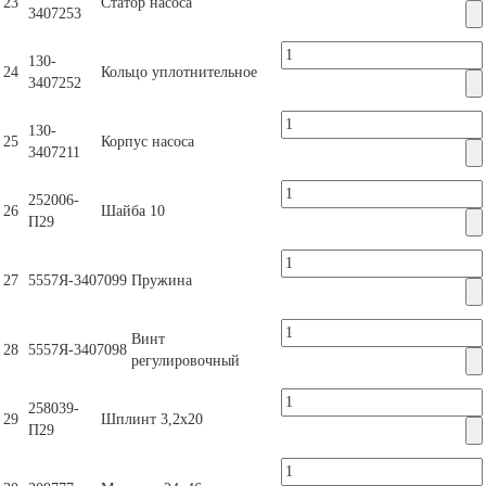
23
Статор насоса
3407253
130-
24
Кольцо уплотнительное
3407252
130-
25
Корпус насоса
3407211
252006-
26
Шайба 10
П29
27
5557Я-3407099
Пружина
Винт
28
5557Я-3407098
регулировочный
258039-
29
Шплинт 3,2х20
П29