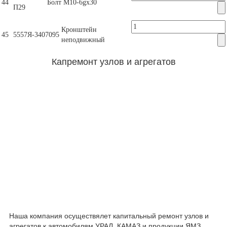
44
Болт М10-6gх30
П29
Кронштейн
45
5557Я-3407095
неподвижный
Капремонт узлов и агрегатов
Наша компания осуществялет капитальный ремонт узлов и
агрегатов к автомобилям УРАЛ, КАМАЗ и продукции ЯМЗ.