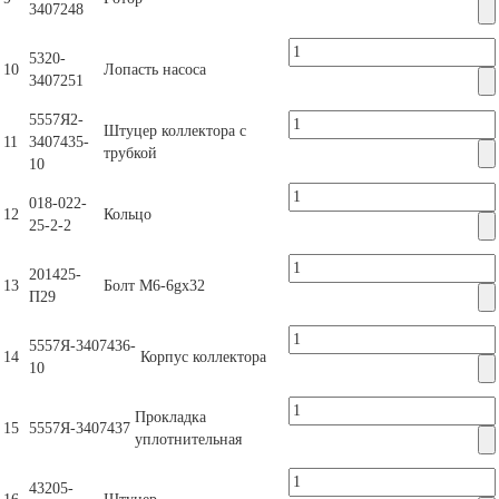
3407248
5320-
10
Лопасть насоса
3407251
5557Я2-
Штуцер коллектора с
11
3407435-
трубкой
10
018-022-
12
Кольцо
25-2-2
201425-
13
Болт М6-6gх32
П29
5557Я-3407436-
14
Корпус коллектора
10
Прокладка
15
5557Я-3407437
уплотнительная
43205-