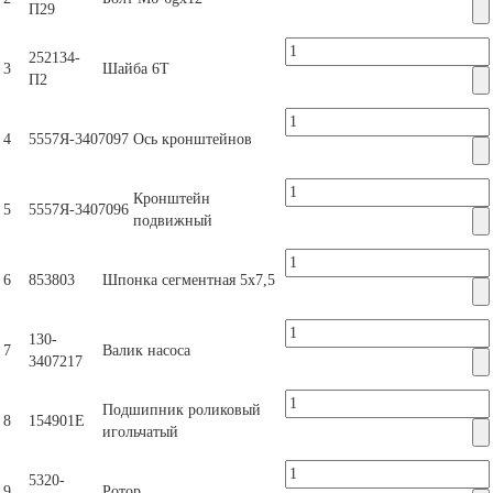
П29
252134-
3
Шайба 6Т
П2
4
5557Я-3407097
Ось кронштейнов
Кронштейн
5
5557Я-3407096
подвижный
6
853803
Шпонка сегментная 5х7,5
130-
7
Валик насоса
3407217
Подшипник роликовый
8
154901Е
игольчатый
5320-
9
Ротор