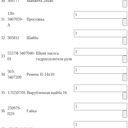
30
309777
Манжета 24х46
130-
31
3407059-
Проставка
А
32
305811
Шайба
5557Я-3407040-
Шкив насоса
33
01
гидроусилителя руля
503-
34
Ремень II-14х10
3407209
35
1/35507/01
Вырубленная шайба 16
250979-
36
Гайка
П29