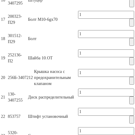
16
Штуцер
3407295
200323-
17
Болт М10-6gх70
П29
301512-
18
Болт
П29
252136-
19
Шайба 10.ОТ
П2
Крышка насоса с
20
256Б-3407212
предохранительным
клапаном
130-
21
Диск распределительный
3407255
22
853757
Штифт установочный
5320-