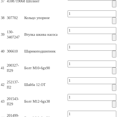
37
4598719068
Шплинт
38
307702
Кольцо упорное
130-
39
Втулка шкива насоса
3407247
40
306610
Шарикоподшипник
200327-
41
Болт М10-6gх90
П29
252137-
42
Шайба 12.ОТ
П2
201543-
43
Болт М12-6gх38
П29
201499-