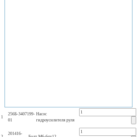
256Б-3407199-
Насос
1
01
гидроусилителя руля
201416-
2
Болт М6-6gх12