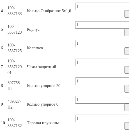
100-
4
Кольцо О-образное 5х1,0
3537133
100-
5
Корпус
3537120
100-
6
Колпачок
3537125
100-
7
3537129-
Чехол защитный
01
307758-
8
Кольцо упорное 20
П2
489327-
9
Кольцо упорное 6
П2
100-
10
Тарелка пружины
3537132