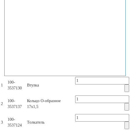
100-
1
Втулка
3537130
100-
Кольцо О-образное
2
3537137
17х1,5
100-
3
Толкатель
3537124