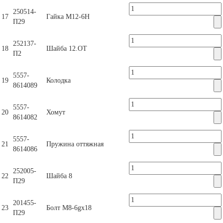
250514-
17
Гайка М12-6Н
П29
252137-
18
Шайба 12.ОТ
П2
5557-
19
Колодка
8614089
5557-
20
Хомут
8614082
5557-
21
Пружина оттяжная
8614086
252005-
22
Шайба 8
П29
201455-
23
Болт М8-6gх18
П29