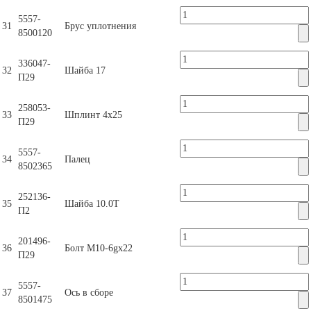
5557-
31
Брус уплотнения
8500120
336047-
32
Шайба 17
П29
258053-
33
Шплинт 4х25
П29
5557-
34
Палец
8502365
252136-
35
Шайба 10.0Т
П2
201496-
36
Болт М10-6gх22
П29
5557-
37
Ось в сборе
8501475