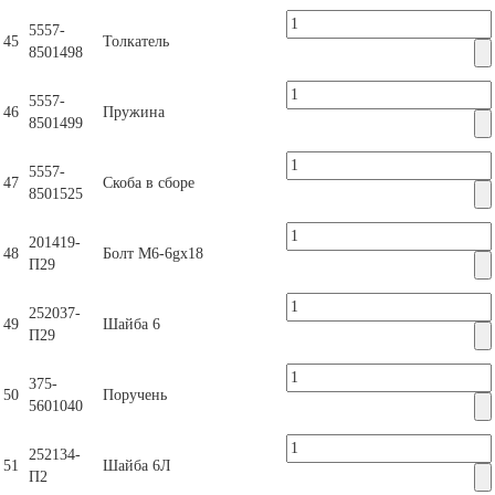
5557-
45
Толкатель
8501498
5557-
46
Пружина
8501499
5557-
47
Скоба в сборе
8501525
201419-
48
Болт М6-6gх18
П29
252037-
49
Шайба 6
П29
375-
50
Поручень
5601040
252134-
51
Шайба 6Л
П2