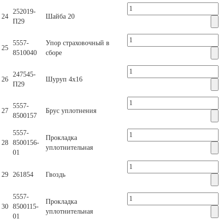
252019-
24
Шайба 20
П29
5557-
Упор страховочный в
25
8510040
сборе
247545-
26
Шуруп 4х16
П29
5557-
27
Брус уплотнения
8500157
5557-
Прокладка
28
8500156-
уплотнительная
01
29
261854
Гвоздь
5557-
Прокладка
30
8500115-
уплотнительная
01