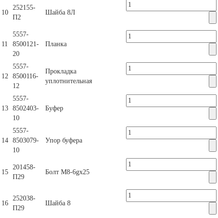
252155-
10
Шайба 8Л
П2
5557-
11
8500121-
Планка
20
5557-
Прокладка
12
8500116-
уплотнительная
12
5557-
13
8502403-
Буфер
10
5557-
14
8503079-
Упор буфера
10
201458-
15
Болт М8-6gх25
П29
252038-
16
Шайба 8
П29