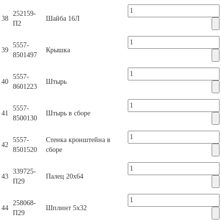
252159-
38
Шайба 16Л
П2
5557-
39
Крышка
8501497
5557-
40
Штырь
8601223
5557-
41
Штырь в сборе
8500130
5557-
Стенка кронштейна в
42
8501520
сборе
339725-
43
Палец 20х64
П29
258068-
44
Шплинт 5х32
П29