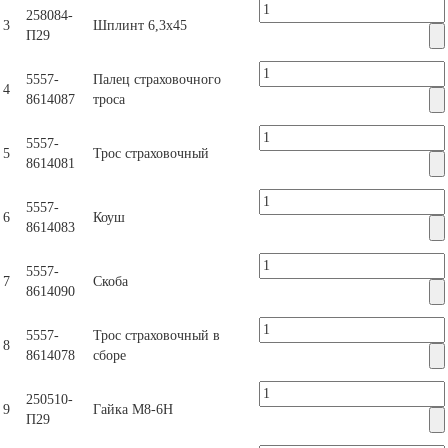
258084-
3
Шплинт 6,3х45
П29
5557-
Палец страховочного
4
8614087
троса
5557-
5
Трос страховочный
8614081
5557-
6
Коуш
8614083
5557-
7
Скоба
8614090
5557-
Трос страховочный в
8
8614078
сборе
250510-
9
Гайка М8-6Н
П29