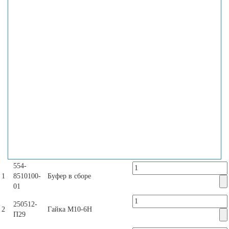
554-
1
8510100-
Буфер в сборе
01
250512-
2
Гайка М10-6Н
П29