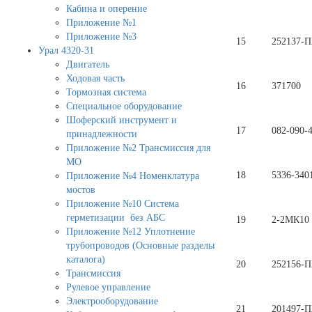
Кабина и оперение
Приложение №1
Приложение №3
15
252137-П
Урал 4320-31
Двигатель
Ходовая часть
16
371700
Тормозная система
Специальное оборудование
Шоферский инструмент и
17
082-090-4
принадлежности
Приложение №2 Трансмиссия для
МО
18
5336-340
Приложение №4 Номенклатура
мостов
Приложение №10 Система
герметизации без АБС
19
2-2МК10
Приложение №12 Уплотнение
трубопроводов (Основные разделы
каталога)
20
252156-П
Трансмиссия
Рулевое управление
Электрооборудование
21
201497-П