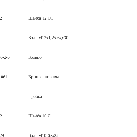
2
Шайба 12.ОТ
Болт М12х1,25-6gх30
6-2-3
Кольцо
1061
Крышка нижняя
Пробка
2
Шайба 10.Л
29
Болт М10-6gх25