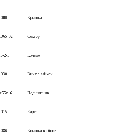
1080
Крышка
1065-02
Сектор
5-2-3
Кольцо
1030
Винт с гайкой
х55х16
Подшипник
1015
Картер
1086
Крышка в сборе