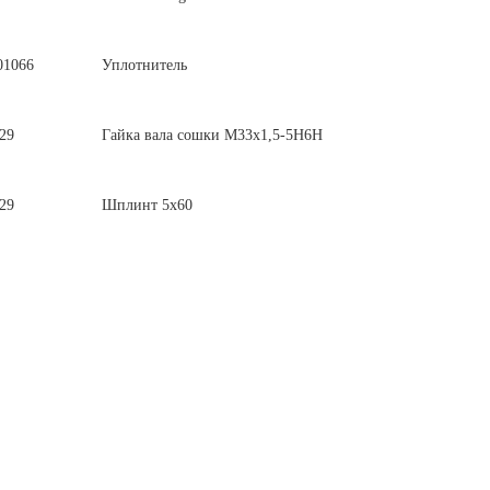
01066
Уплотнитель
29
Гайка вала сошки М33х1,5-5Н6Н
29
Шплинт 5х60