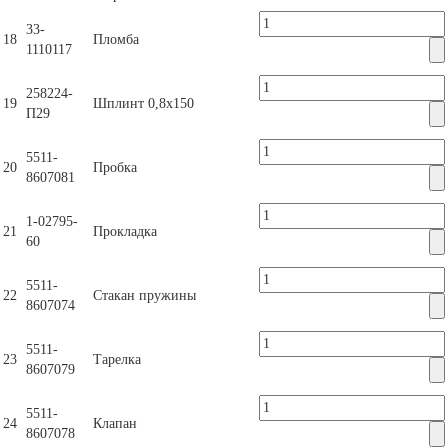
33-
18
Пломба
1110117
258224-
19
Шплинт 0,8х150
П29
5511-
20
Пробка
8607081
1-02795-
21
Прокладка
60
5511-
22
Стакан пружины
8607074
5511-
23
Тарелка
8607079
5511-
24
Клапан
8607078