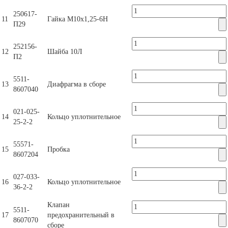
250617-
11
Гайка М10х1,25-6Н
П29
252156-
12
Шайба 10Л
П2
5511-
13
Диафрагма в сборе
8607040
021-025-
14
Кольцо уплотнительное
25-2-2
55571-
15
Пробка
8607204
027-033-
16
Кольцо уплотнительное
36-2-2
Клапан
5511-
17
предохранительный в
8607070
сборе