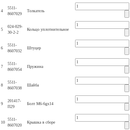
5511-
4
Толкатель
8607029
024-029-
5
Кольцо уплотнительное
30-2-2
5511-
6
Штуцер
8607032
5511-
7
Пружина
8607054
5511-
8
Шайба
8607038
201417-
9
Болт М6-6gх14
П29
5511-
10
Крышка в сборе
8607020