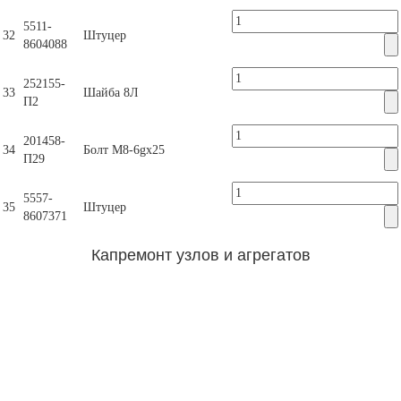
5511-
32
Штуцер
8604088
252155-
33
Шайба 8Л
П2
201458-
34
Болт М8-6gх25
П29
5557-
35
Штуцер
8607371
Капремонт узлов и агрегатов