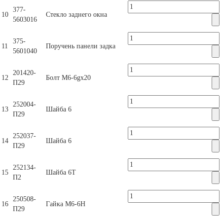
377-
10
Стекло заднего окна
5603016
375-
11
Поручень панели задка
5601040
201420-
12
Болт М6-6gх20
П29
252004-
13
Шайба 6
П29
252037-
14
Шайба 6
П29
252134-
15
Шайба 6Т
П2
250508-
16
Гайка М6-6Н
П29