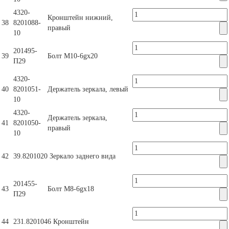
4320-
Кронштейн нижний,
38
8201088-
правый
10
201495-
39
Болт М10-6gх20
П29
4320-
40
8201051-
Держатель зеркала, левый
10
4320-
Держатель зеркала,
41
8201050-
правый
10
42
39.8201020
Зеркало заднего вида
201455-
43
Болт М8-6gх18
П29
44
231.8201046
Кронштейн