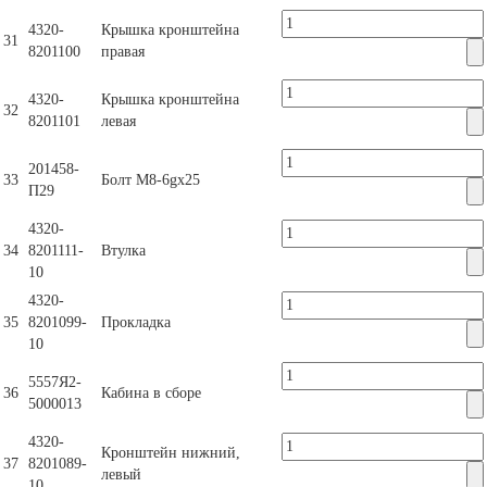
4320-
Крышка кронштейна
31
8201100
правая
4320-
Крышка кронштейна
32
8201101
левая
201458-
33
Болт М8-6gх25
П29
4320-
34
8201111-
Втулка
10
4320-
35
8201099-
Прокладка
10
5557Я2-
36
Кабина в сборе
5000013
4320-
Кронштейн нижний,
37
8201089-
левый
10