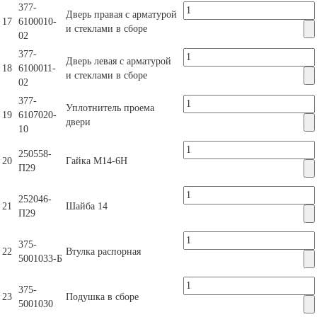
377-
Дверь правая с арматурой
17
6100010-
и стеклами в сборе
02
377-
Дверь левая с арматурой
18
6100011-
и стеклами в сборе
02
377-
Уплотнитель проема
19
6107020-
двери
10
250558-
20
Гайка М14-6Н
П29
252046-
21
Шайба 14
П29
375-
22
Втулка распорная
5001033-Б
375-
23
Подушка в сборе
5001030