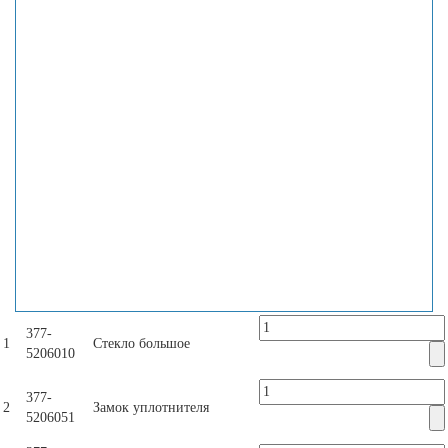
377-
1
Стекло большое
5206010
377-
2
Замок уплотнителя
5206051