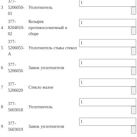
377-
3
5206050-
Уплотнитель
01
377-
Козырек
4
8204010-
противосолнечный в
02
сборе
377-
5
5206055-
Уплотнитель стыка стекол
А
377-
6
Замок уплотнителя
5206056
377-
7
Стекло малое
5206020
377-
8
Уплотнитель
5603018
377-
9
Замок уплотнителя
5603019