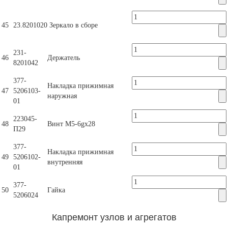
45
23.8201020
Зеркало в сборе
231-
46
Держатель
8201042
377-
Накладка прижимная
47
5206103-
наружная
01
223045-
48
Винт М5-6gх28
П29
377-
Накладка прижимная
49
5206102-
внутренняя
01
377-
50
Гайка
5206024
Капремонт узлов и агрегатов