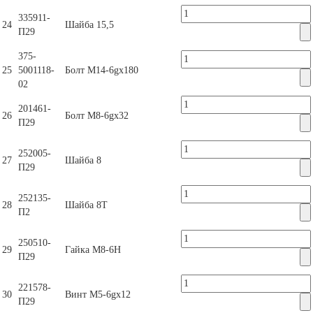
335911-
24
Шайба 15,5
П29
375-
25
5001118-
Болт М14-6gх180
02
201461-
26
Болт М8-6gх32
П29
252005-
27
Шайба 8
П29
252135-
28
Шайба 8Т
П2
250510-
29
Гайка М8-6Н
П29
221578-
30
Винт М5-6gх12
П29