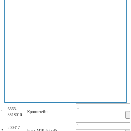
6363-
1
Кронштейн
3518010
200317-
2
Болт М10-6g х45