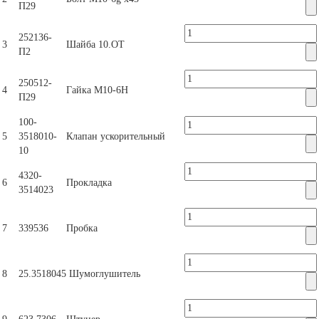
П29
252136-
3
Шайба 10.ОТ
П2
250512-
4
Гайка М10-6Н
П29
100-
5
3518010-
Клапан ускорительный
10
4320-
6
Прокладка
3514023
7
339536
Пробка
8
25.3518045
Шумоглушитель