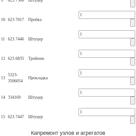
9
623.7306
Штуцер
10
623.7017
Пробка
11
623.7446
Штуцер
12
623.6835
Тройник
5323-
13
Прокладка
3506054
14
334169
Штуцер
15
623.7447
Штуцер
Капремонт узлов и агрегатов