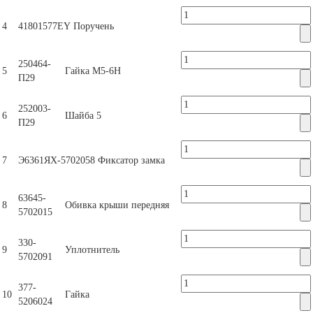
4
41801577EY
Поручень
250464-
5
Гайка М5-6Н
П29
252003-
6
Шайба 5
П29
7
Э6361ЯХ-5702058
Фиксатор замка
63645-
8
Обивка крыши передняя
5702015
330-
9
Уплотнитель
5702091
377-
10
Гайка
5206024