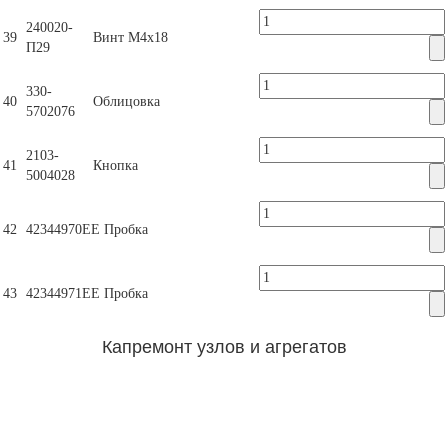
240020-
39
Винт М4х18
П29
330-
40
Облицовка
5702076
2103-
41
Кнопка
5004028
42
42344970ЕЕ
Пробка
43
42344971ЕЕ
Пробка
Капремонт узлов и агрегатов