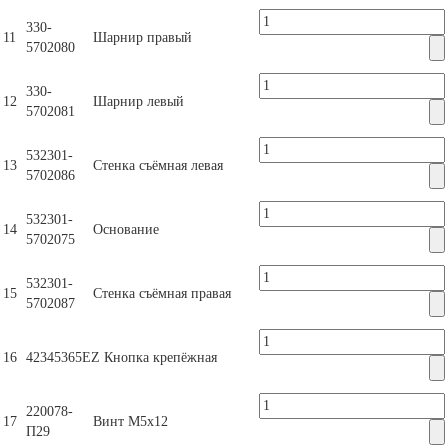
330-
11
Шарнир правый
5702080
330-
12
Шарнир левый
5702081
532301-
13
Стенка съёмная левая
5702086
532301-
14
Основание
5702075
532301-
15
Стенка съёмная правая
5702087
16
42345365EZ
Кнопка крепёжная
220078-
17
Винт М5х12
П29