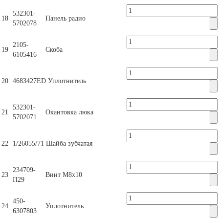
532301-
18
Панель радио
5702078
2105-
19
Скоба
6105416
20
4683427ED
Уплотнитель
532301-
21
Окантовка люка
5702071
22
1/26055/71
Шайба зубчатая
234709-
23
Винт М8х10
П29
450-
24
Уплотнитель
6307803