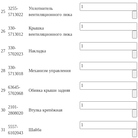
3255-
Уплотнитель
25
5713022
вентиляционного люка
330-
Крышка
26
5713012
вентиляционного люка
330-
27
Накладка
5702023
330-
28
Механизм управления
5713018
63645-
29
Обивка крыши задняя
5702068
2101-
30
Втулка крепёжная
2808020
5557-
31
Шайба
6102043