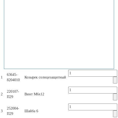
63645-
1
Козырек солнцезащитный
8204010
220107-
2
Винт М6х12
П29
252004-
3
Шайба 6
П29