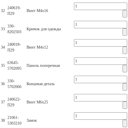
240619-
32
Винт М4х16
П29
330-
33
Крючок для одежды
8202503
240018-
34
Винт М4х12
П29
63645-
35
Панель поперечная
5702095
330-
36
Концевая деталь
5702066
240622-
37
Винт М6х25
П29
21061-
38
Замок
5303210